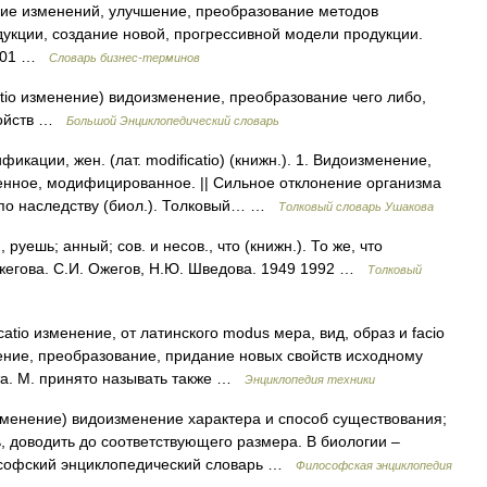
ение изменений, улучшение, преобразование методов
дукции, создание новой, прогрессивной модели продукции.
2001 …
Словарь бизнес-терминов
atio изменение) видоизменение, преобразование чего либо,
войств …
Большой Энциклопедический словарь
ции, жен. (лат. modificatio) (книжн.). 1. Видоизменение,
енное, модифицированное. || Сильное отклонение организма
 по наследству (биол.). Толковый… …
Толковый словарь Ушакова
шь; анный; сов. и несов., что (книжн.). То же, что
Ожегова. С.И. Ожегов, Н.Ю. Шведова. 1949 1992 …
Толковый
atio изменение, от латинского modus мера, вид, образ и facio
ение, преобразование, придание новых свойств исходному
та. М. принято называть также …
Энциклопедия техники
 изменение) видоизменение характера и способ существования;
, доводить до соответствующего размера. В биологии –
ософский энциклопедический словарь …
Философская энциклопедия