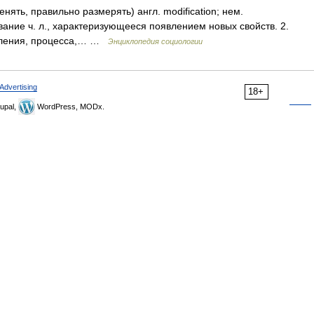
менять, правильно размерять) англ. modification; нем.
ование ч. л., характеризующееся появлением новых свойств. 2.
явления, процесса,… …
Энциклопедия социологии
Advertising
18+
upal,
WordPress, MODx.