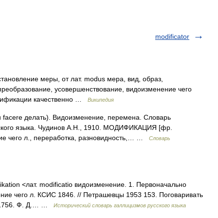
modificator
становление меры, от лат. modus мера, вид, образ,
, преобразование, усовершенствование, видоизменение чего
одификации качественно …
Википедия
и facere делать). Видоизменение, перемена. Словарь
ского языка. Чудинов А.Н., 1910. МОДИФИКАЦИЯ [фр.
нение чего л., переработка, разновидность,… …
Словарь
fikation <лат. modificatio видоизменение. 1. Первоначально
ние чего л. КСИС 1846. // Петрашевцы 1953 153. Поговаривать
 1756. Ф. Д.… …
Исторический словарь галлицизмов русского языка