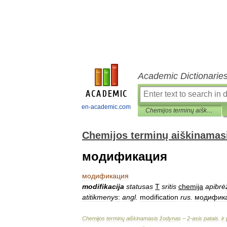
Academic Dictionarie
en-academic.com
Chemijos terminų aiškinamasis žodynas
Chemijos terminų aiškinamas
модификация
модификация
modifikacija
statusas
T
sritis
chemija
apibrėž
atitikmenys
:
angl
.
modification
rus
.
модифик
Chemijos
terminų
aiškinamasis
žodynas
–
2
-
asis
patais
.
ir