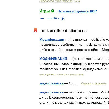
Barkauskas
,
Vitas
Daukšas
.
2003
.
Игры ⚽
Поможем сделать НИР
modifikacija
Look at other dictionaries:
Модификация
— (позднелат. modificatio у
преходящее свойство и лат. facio делать)
либо с приобретением новых свойств. М
МОДИФИКАЦИЯ
— (лат., от modus мера, 
иностранных слов, вошедших в состав рус
modification < лат. modificatio] видоизме
иностранных слов русского языка
модификация
— См …
Словарь синонимов
модификация
— modification, > нем. Modi
дипл. Видоизменение, смягчение, сокраще
стали .. о модификации трех деклараций.