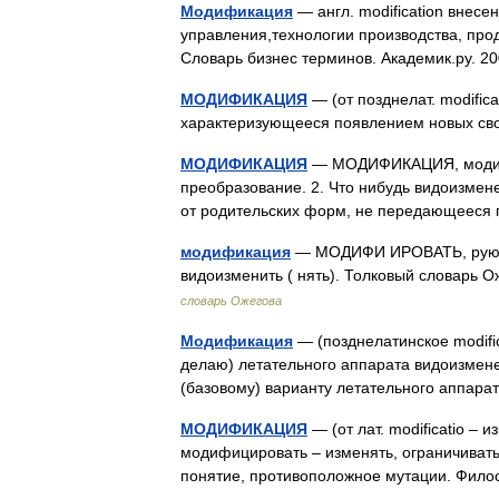
Модификация
— англ. modification внес
управления,технологии производства, про
Словарь бизнес терминов. Академик.ру. 
МОДИФИКАЦИЯ
— (от позднелат. modific
характеризующееся появлением новых с
МОДИФИКАЦИЯ
— МОДИФИКАЦИЯ, модифика
преобразование. 2. Что нибудь видоизмен
от родительских форм, не передающееся
модификация
— МОДИФИ ИРОВАТЬ, рую, руе
видоизменить ( нять). Толковый словарь 
словарь Ожегова
Модификация
— (позднелатинское modific
делаю) летательного аппарата видоизмен
(базовому) варианту летательного аппара
МОДИФИКАЦИЯ
— (от лат. modificatio –
модифицировать – изменять, ограничивать
понятие, противоположное мутации. Фил