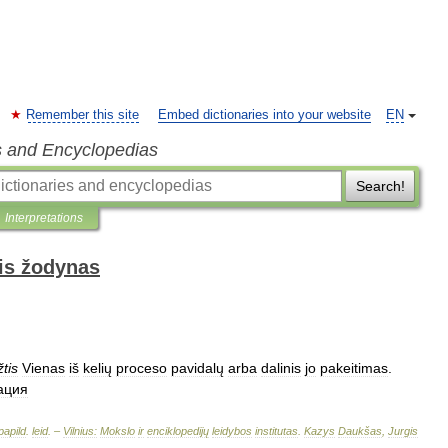
Remember this site
Embed dictionaries into your website
EN
s and Encyclopedias
Search!
Interpretations
is žodynas
tis
Vienas
iš
kelių
proceso
pavidalų
arba
dalinis
jo
pakeitimas
.
ация
papild
.
leid
. –
Vilnius:
Mokslo
ir
enciklopedijų
leidybos
institutas
.
Kazys
Daukšas
,
Jurgis